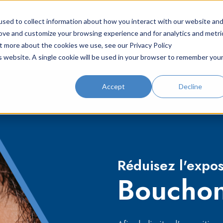
sed to collect information about how you interact with our website an
 de prévention
Solutions
Ressources
rove and customize your browsing experience and for analytics and metri
ut more about the cookies we use, see our Privacy Policy
is website. A single cookie will be used in your browser to remember you
Accept
Decline
Réduisez l'expos
Bouchon