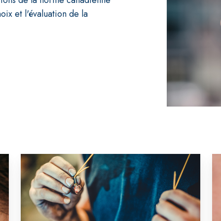
oix et l'évaluation de la
Choisir
M
la
la
protection
p
auditive