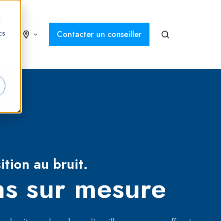
d
cs
Contacter un conseiller
FR
r
ition au bruit.
s sur mesure