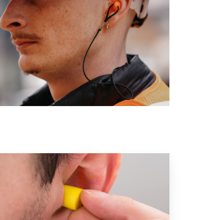
esurer
erformace