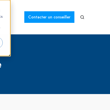
d
s
cs
Contacter un conseiller
r
e