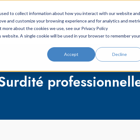
sed to collect information about how you interact with our website an
amme de prévention
Solutions
Ressource
rove and customize your browsing experience and for analytics and metri
ut more about the cookies we use, see our Privacy Policy
is website. A single cookie will be used in your browser to remember you
Accept
Decline
Surdité professionnell