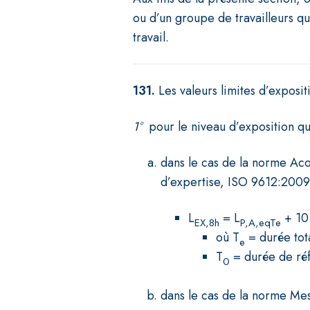
ou d’un groupe de travailleurs q
travail.
131.
Les valeurs limites d’expositi
1°
pour le niveau d’exposition qu
dans le cas de la norme Aco
d’expertise, ISO 9612:2009
L
= L
+ 10 
EX,8h
P,A,eqTe
où T
= durée tota
e
T
= durée de réf
0
dans le cas de la norme Mes