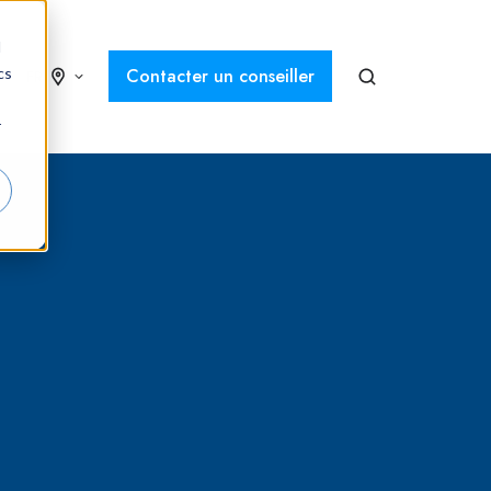
d
cs
Contacter un conseiller
FR
r