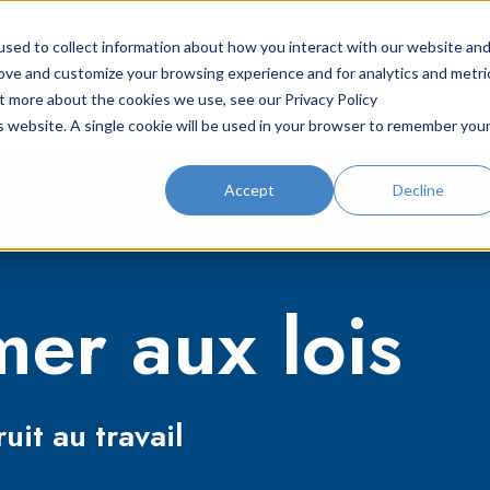
sed to collect information about how you interact with our website an
 de prévention
Solutions
Ressources
rove and customize your browsing experience and for analytics and metri
ut more about the cookies we use, see our Privacy Policy
is website. A single cookie will be used in your browser to remember you
Accept
Decline
er aux lois
uit au travail