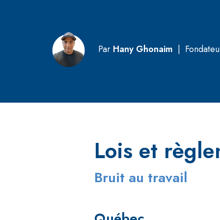
Par
Hany Ghonaim
|
Fondateu
Lois et règl
Bruit au travail
Québec