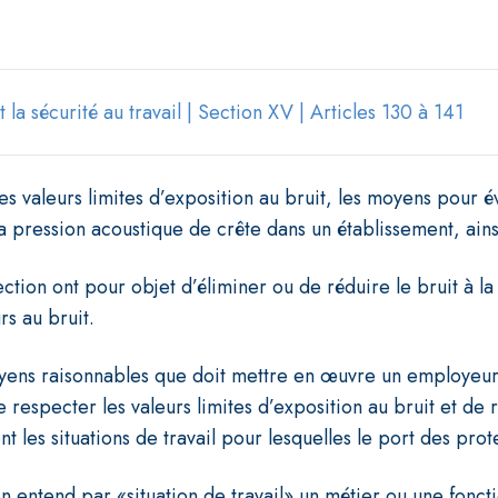
 la sécurité au travail | Section XV | Articles 130 à 141
les valeurs limites d’exposition au bruit, les moyens pour é
la pression acoustique de crête dans un établissement, ain
ection ont pour objet d’éliminer ou de réduire le bruit à la
rs au bruit.
yens raisonnables que doit mettre en œuvre un employeur 
e respecter les valeurs limites d’exposition au bruit et de 
nt les situations de travail pour lesquelles le port des prot
on entend par «situation de travail» un métier ou une foncti