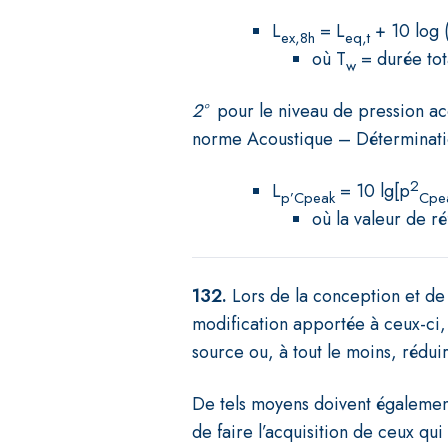
L
= L
+ 10 log 
ex,8h
eq,t
où T
= durée tot
w
2°
pour le niveau de pression ac
norme Acoustique – Détermination
2
L
= 10 lg[p
p’Cpeak
Cpe
où la valeur de r
132.
Lors de la conception et de
modification apportée à ceux-ci,
source ou, à tout le moins, réduir
D
e tels moyens doivent égalemen
de faire l’acquisition de ceux qui